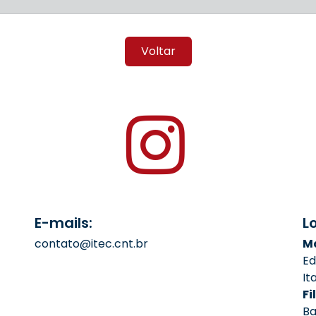
Voltar
E-mails:
L
contato@itec.cnt.br
Ma
Ed
It
Fil
Ba