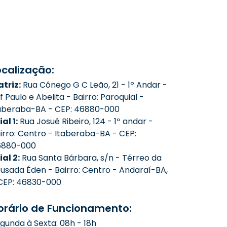
ocalização:
triz:
Rua Cônego G C Leão, 21 - 1º Andar -
f Paulo e Abelita - Bairro: Paroquial -
aberaba-BA - CEP: 46880-000
ial 1:
Rua Josué Ribeiro, 124 - 1º andar -
irro: Centro - Itaberaba-BA - CEP:
6880-000
lial 2:
Rua Santa Bárbara, s/n - Térreo da
usada Éden - Bairro: Centro - Andaraí-BA,
CEP: 46830-000
orário de Funcionamento:
gunda à Sexta: 08h - 18h