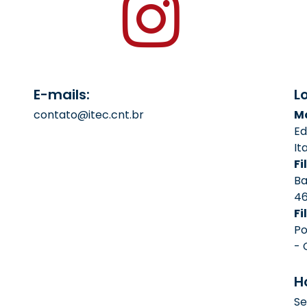
E-mails:
L
contato@itec.cnt.br
Ma
Ed
It
Fil
Ba
4
Fi
Po
- 
H
Se