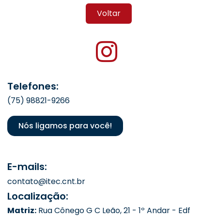
Voltar
Telefones:
(75) 98821-9266
Nós ligamos para você!
E-mails:
contato@itec.cnt.br
Localização:
Matriz:
Rua Cônego G C Leão, 21 - 1º Andar - Edf