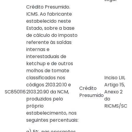
Crédito Presumido.
ICMS. Ao fabricante
estabelecido neste
Estado, sobre a base
de cálculo do imposto
referente às saídas
internas e
interestaduais de
ketchup e de outros
molhos de tomate
classificados nos
Inciso LIII,
códigos 2103.20.10 e
Artigo 15,
Crédito
SC850116
2103.20.90 da NCM,
Anexo 2
Presumido
produzidos pelo
do
próprio
RICMS/SC
estabelecimento, nos
seguintes percentuais:
a) 5%, nas operações