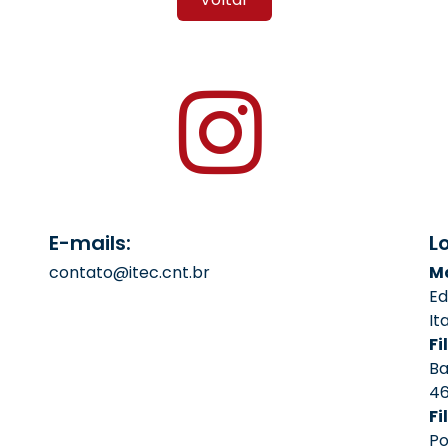
E-mails:
L
contato@itec.cnt.br
Ma
Ed
It
Fil
Ba
4
Fi
Po