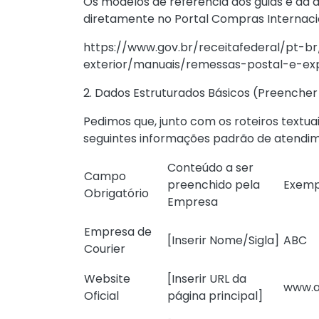
Os modelos de referência dos guias e da
diretamente no Portal Compras Internaci
https://www.gov.br/receitafederal/pt-
exterior/manuais/remessas-postal-e-ex
2. Dados Estruturados Básicos (Preencher
Pedimos que, junto com os roteiros textu
seguintes informações padrão de atendi
Conteúdo a ser
Campo
preenchido pela
Exemp
Obrigatório
Empresa
Empresa de
[Inserir Nome/Sigla]
ABC
Courier
Website
[Inserir URL da
www.
Oficial
página principal]