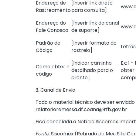
Endereço de
[Inserir link direto
www.a
Rastreamento
para consulta]
Endereço do
[Inserir link do canal
www.a
Fale Conosco
de suporte]
Padrão do
[Inserir formato do
Letra
Código
rastreio]
[Indicar caminho
Ex: 1 
Como obter o
detalhado para o
obter 
código
cliente]
comp
3. Canal de Envio
Todo o material técnico deve ser enviado
relatorioremessa.df.coana@rfb.gov.br
Fica cancelada a
Notícia Siscomex Impor
Fonte:
Siscomex (
Retirado do Meu Site Con