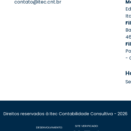
contato@itec.cnt.br
Ma
Ed
It
Fil
Ba
4
Fi
Po
- 
H
Se
Direitos reservados à Itec Contabilidade Consultiva - 2026
SITE VERIFICADO:
DESENVOLVIMENTO: