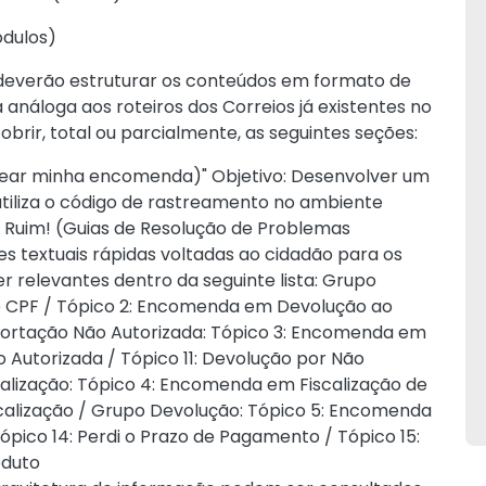
ódulos)
deverão estruturar os conteúdos em formato de
 análoga aos roteiros dos Correios já existentes no
cobrir, total ou parcialmente, as seguintes seções:
rear minha encomenda)" Objetivo: Desenvolver um
utiliza o código de rastreamento no ambiente
u Ruim! (Guias de Resolução de Problemas
es textuais rápidas voltadas ao cidadão para os
 relevantes dentro da seguinte lista: Grupo
o CPF / Tópico 2: Encomenda em Devolução ao
portação Não Autorizada: Tópico 3: Encomenda em
 Autorizada / Tópico 11: Devolução por Não
calização: Tópico 4: Encomenda em Fiscalização de
scalização / Grupo Devolução: Tópico 5: Encomenda
pico 14: Perdi o Prazo de Pagamento / Tópico 15:
oduto