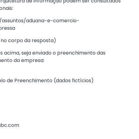
 arquitetura de informação podem ser consultados
onais:
br/assuntos/aduana-e-comercio-
pressa
 no corpo da resposta)
ais acima, seja enviado o preenchimento das
mento da empresa:
lo de Preenchimento (dados fictícios)
abc.com