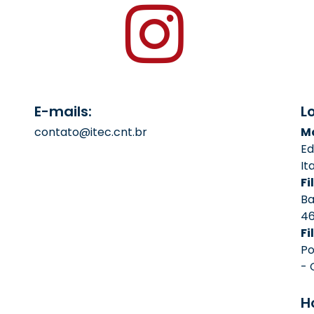
E-mails:
L
contato@itec.cnt.br
Ma
Ed
It
Fil
Ba
4
Fi
Po
- 
H