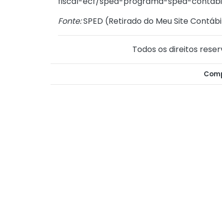
fiscal-ecf/sped-programa-sped-contabil
Fonte:
SPED (
Retirado do Meu Site Contábi
Todos os direitos reser
Comp