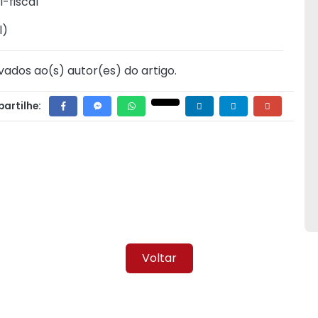
-fiscal
l
)
vados ao(s) autor(es) do artigo.
artilhe:
Voltar