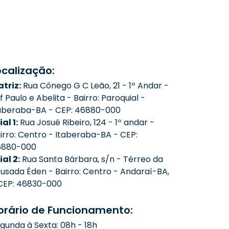
ocalização:
triz:
Rua Cônego G C Leão, 21 - 1º Andar -
f Paulo e Abelita - Bairro: Paroquial -
aberaba-BA - CEP: 46880-000
ial 1:
Rua Josué Ribeiro, 124 - 1º andar -
irro: Centro - Itaberaba-BA - CEP:
6880-000
lial 2:
Rua Santa Bárbara, s/n - Térreo da
usada Éden - Bairro: Centro - Andaraí-BA,
CEP: 46830-000
orário de Funcionamento:
gunda à Sexta: 08h - 18h