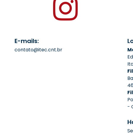
E-mails:
L
contato@itec.cnt.br
Ma
Ed
It
Fil
Ba
4
Fi
Po
- 
H
Se