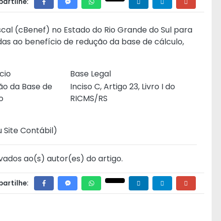
artilhe:
scal (cBenef) no Estado do Rio Grande do Sul para
das ao benefício de redução da base de cálculo,
cio
Base Legal
ão da Base de
Inciso C, Artigo 23, Livro I do
o
RICMS/RS
 Site Contábil
)
vados ao(s) autor(es) do artigo.
artilhe: