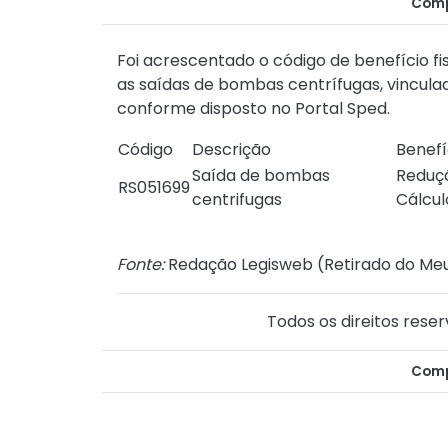
Comp
Foi acrescentado o código de benefício fi
as saídas de bombas centrífugas, vincula
conforme disposto no
Portal Sped
.
Código
Descrição
Benefí
Saída de bombas
Reduç
RS051699
centrifugas
Cálcul
Fonte:
Redação Legisweb (
Retirado do Meu
Todos os direitos reser
Comp