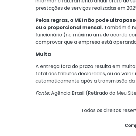
informar o faturamento anual bruto de su
prestações de serviços realizadas em 202
Pelas regras, o MEI não pode ultrapass
ou o proporcional mensal.
Também é nec
funcionário (no máximo um, de acordo com
comprovar que a empresa está operando 
Multa
A entrega fora do prazo resulta em multa 
total dos tributos declarados, ou ao valo
automaticamente após a transmissão da
Fonte:
Agência Brasil (
Retirado do Meu Sit
Todos os direitos reser
Comp