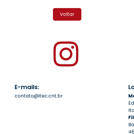
Voltar
E-mails:
L
contato@itec.cnt.br
Ma
Ed
It
Fil
Ba
4