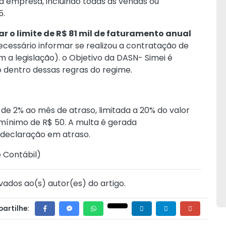
a empresa, incluindo todas as vendas ou
5.
ar o limite de R$ 81 mil de faturamento anual
essário informar se realizou a contratação de
 a legislação). o Objetivo da DASN- Simei é
dentro dessas regras do regime.
de 2% ao mês de atraso, limitada a 20% do valor
r mínimo de R$ 50. A multa é gerada
 declaração em atraso.
e Contábil
)
vados ao(s) autor(es) do artigo.
artilhe: