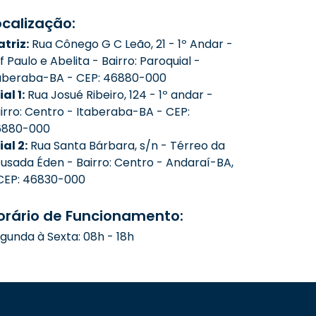
ocalização:
triz:
Rua Cônego G C Leão, 21 - 1º Andar -
f Paulo e Abelita - Bairro: Paroquial -
aberaba-BA - CEP: 46880-000
ial 1:
Rua Josué Ribeiro, 124 - 1º andar -
irro: Centro - Itaberaba-BA - CEP:
6880-000
lial 2:
Rua Santa Bárbara, s/n - Térreo da
usada Éden - Bairro: Centro - Andaraí-BA,
CEP: 46830-000
orário de Funcionamento:
gunda à Sexta: 08h - 18h