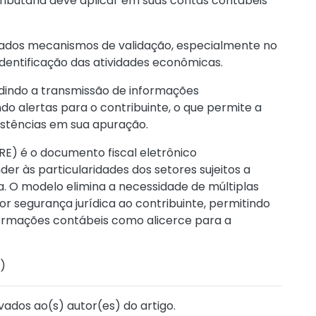
 tributária deve aplicar em suas contas contábeis
ados mecanismos de validação, especialmente no
entificação das atividades econômicas.
dindo a transmissão de informações
o alertas para o contribuinte, o que permite a
sistências em sua apuração.
E) é o documento fiscal eletrônico
er às particularidades dos setores sujeitos a
a. O modelo elimina a necessidade de múltiplas
 segurança jurídica ao contribuinte, permitindo
nformações contábeis como alicerce para a
)
vados ao(s) autor(es) do artigo.