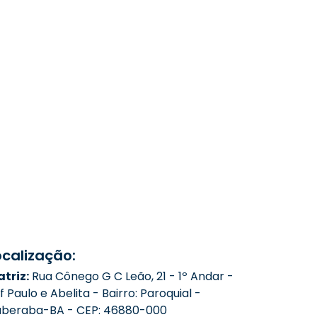
ocalização:
triz:
Rua Cônego G C Leão, 21 - 1º Andar -
f Paulo e Abelita - Bairro: Paroquial -
aberaba-BA - CEP: 46880-000