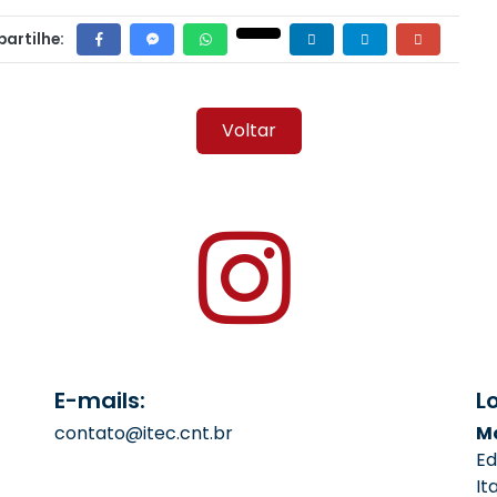
artilhe:
Voltar
E-mails:
L
contato@itec.cnt.br
Ma
Ed
It