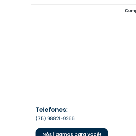
Comp
Telefones:
(75) 98821-9266
Nós ligamos para você!