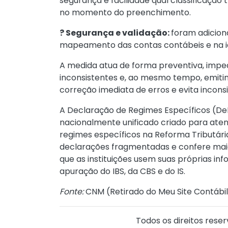
segurança e facilidade qual classificação
no momento do preenchimento.
? Segurança e validação:
foram adicion
mapeamento das contas contábeis e na id
A medida atua de forma preventiva, impe
inconsistentes e, ao mesmo tempo, emitind
correção imediata de erros e evita incon
A Declaração de Regimes Específicos (DeR
nacionalmente unificado criado para atend
regimes específicos na Reforma Tributári
declarações fragmentadas e confere maior
que as instituições usem suas próprias i
apuração do IBS, da CBS e do IS.
Fonte:
CNM (
Retirado do Meu Site Contábil
Todos os direitos reser