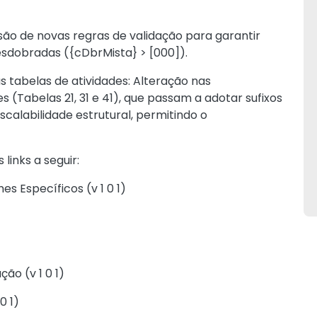
são de novas regras de validação para garantir
esdobradas ({cDbrMista} > [000]).
 tabelas de atividades: Alteração nas
 (Tabelas 21, 31 e 41), que passam a adotar sufixos
calabilidade estrutural, permitindo o
inks a seguir:
s Específicos (v 1 0 1)
ão (v 1 0 1)
0 1)