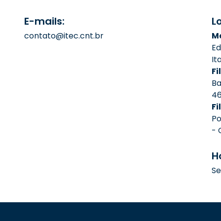
E-mails:
L
contato@itec.cnt.br
Ma
Ed
It
Fil
Ba
4
Fi
Po
- 
H
Se