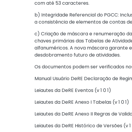
com até 53 caracteres.
b) Integridade Referencial do PGCC: Inclu
a consistência de elementos de contas d
c) Criação de máscara e renumeração das
chaves primárias das Tabelas de Atividades
alfanuméricos. A nova máscara garante es
desdobramento futuro de atividades.
Os documentos podem ser verificados nos l
Manual Usuário DeRE Declaração de Regime
Leiautes da DeRE Eventos (v 1 0 1)
Leiautes da DeRE Anexo I Tabelas (v 1 0 1)
Leiautes da DeRE Anexo II Regras de Validaç
Leiautes da DeRE Histórico de Versões (v 1 