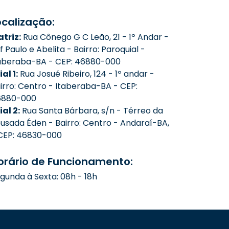
ocalização:
triz:
Rua Cônego G C Leão, 21 - 1º Andar -
f Paulo e Abelita - Bairro: Paroquial -
aberaba-BA - CEP: 46880-000
ial 1:
Rua Josué Ribeiro, 124 - 1º andar -
irro: Centro - Itaberaba-BA - CEP:
6880-000
lial 2:
Rua Santa Bárbara, s/n - Térreo da
usada Éden - Bairro: Centro - Andaraí-BA,
CEP: 46830-000
orário de Funcionamento:
gunda à Sexta: 08h - 18h