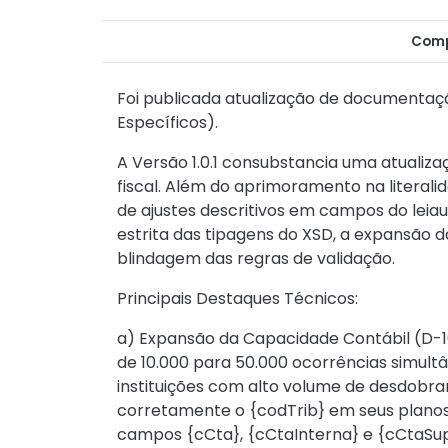
Comp
Foi publicada atualização de documentaç
Específicos).
A Versão 1.0.1 consubstancia uma atualiza
fiscal. Além do aprimoramento na literal
de ajustes descritivos em campos do leia
estrita das tipagens do XSD, a expansão
blindagem das regras de validação.
Principais Destaques Técnicos:
a) Expansão da Capacidade Contábil (D-10
de 10.000 para 50.000 ocorrências simultâ
instituições com alto volume de desdob
corretamente o {codTrib} em seus plano
campos {cCta}, {cCtaInterna} e {cCtaSu