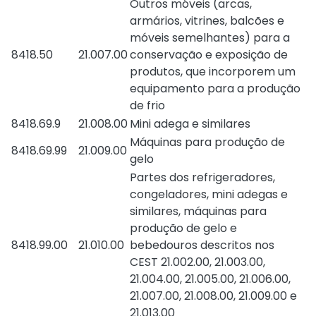
Outros móveis (arcas,
armários, vitrines, balcões e
móveis semelhantes) para a
8418.50
21.007.00
conservação e exposição de
produtos, que incorporem um
equipamento para a produção
de frio
8418.69.9
21.008.00
Mini adega e similares
Máquinas para produção de
8418.69.99
21.009.00
gelo
Partes dos refrigeradores,
congeladores, mini adegas e
similares, máquinas para
produção de gelo e
8418.99.00
21.010.00
bebedouros descritos nos
CEST 21.002.00, 21.003.00,
21.004.00, 21.005.00, 21.006.00,
21.007.00, 21.008.00, 21.009.00 e
21.013.00