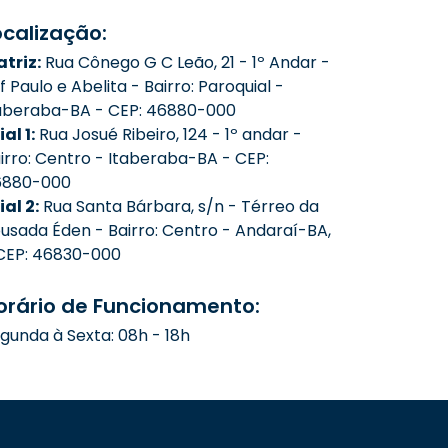
ocalização:
triz:
Rua Cônego G C Leão, 21 - 1º Andar -
f Paulo e Abelita - Bairro: Paroquial -
aberaba-BA - CEP: 46880-000
ial 1:
Rua Josué Ribeiro, 124 - 1º andar -
irro: Centro - Itaberaba-BA - CEP:
6880-000
lial 2:
Rua Santa Bárbara, s/n - Térreo da
usada Éden - Bairro: Centro - Andaraí-BA,
CEP: 46830-000
orário de Funcionamento:
gunda à Sexta: 08h - 18h