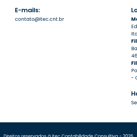
E-mails:
L
contato@itec.cnt.br
Ma
Ed
It
Fil
Ba
4
Fi
Po
- 
H
Se
Direitos reservados à Itec Contabilidade Consultiva - 2026