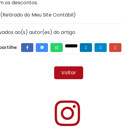
am os descontos.
 (
Retirado do Meu Site Contábil
)
vados ao(s) autor(es) do artigo.
artilhe:
Voltar