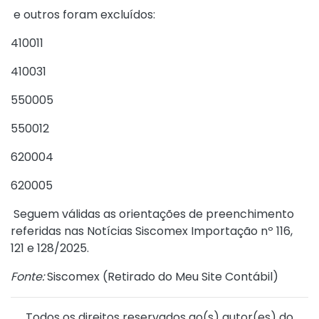
e outros foram excluídos:
410011
410031
550005
550012
620004
620005
Seguem válidas as orientações de preenchimento
referidas nas Notícias Siscomex Importação nº 116,
121 e 128/2025.
Fonte:
Siscomex (
Retirado do Meu Site Contábil
)
Todos os direitos reservados ao(s) autor(es) do