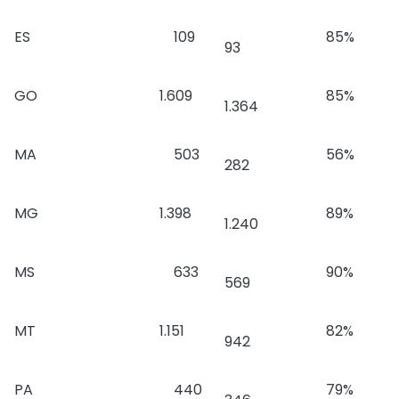
ES
109
85%
93
GO
1.609
85%
1.364
MA
503
56%
282
MG
1.398
89%
1.240
MS
633
90%
569
MT
1.151
82%
942
PA
440
79%