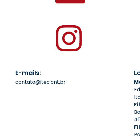
E-mails:
L
contato@itec.cnt.br
Ma
Ed
It
Fil
Ba
4
Fi
Po