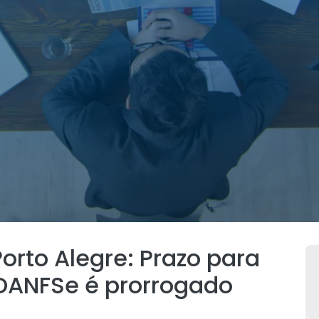
orto Alegre: Prazo para
DANFSe é prorrogado