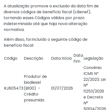
A atualização promove a exclusão da data fim de
diversos códigos de benefício fiscal (cBenef),
tornando esses Códigos válidos por prazo
indeterminado até que haja nova alteração
normativa.
Além disso, foi incluído o seguinte código de
benefício fiscal:
Data
Código
Descrição
Data Início
Legislação
Fim
Convênio
ICMS Nº
Produtor de
22/2023
; Lei
biodiesel
N°
RJ805473
(B100) -
01/07/2026
11253/2026
Crédito
e
Decreto
presumido
N°
50104/2026