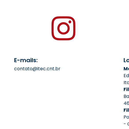
E-mails:
L
contato@itec.cnt.br
Ma
Ed
It
Fil
Ba
4
Fi
Po
- 